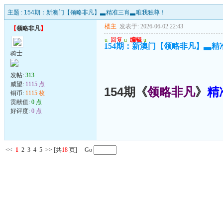
主题 :
154期：新澳门【领略非凡】▃精准三肖▃唯我独尊！
楼主
发表于: 2026-06-02 22:43
【
领略非凡
】
u
回复
u
编辑
u
154期：新澳门【领略非凡】▃
骑士
发帖:
313
威望:
1115 点
154期《
领略非凡
》
精
铜币:
1115 枚
贡献值:
0 点
好评度:
0 点
<<
1
2
3
4
5
>>
[共
18
页] Go