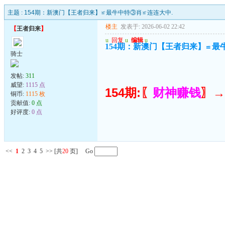
主题 :
154期：新澳门【王者归来】≌最牛中特③肖≌连连大中.
楼主
发表于: 2026-06-02 22:42
【
王者归来
】
u
回复
u
编辑
u
154期：新澳门【王者归来】≌最
骑士
发帖:
311
威望:
1115 点
154期:〖
财神赚钱
〗→
铜币:
1115 枚
贡献值:
0 点
好评度:
0 点
<<
1
2
3
4
5
>>
[共
20
页] Go