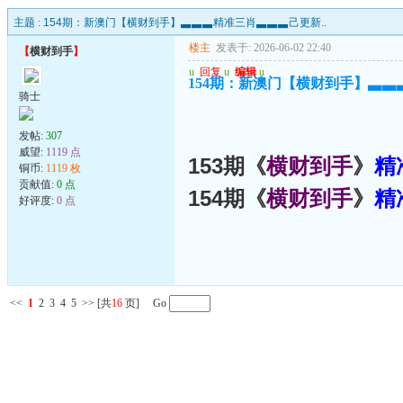
主题 :
154期：新澳门【横财到手】▃▃▃精准三肖▃▃▃己更新..
楼主
发表于: 2026-06-02 22:40
【
横财到手
】
u
回复
u
编辑
u
154期：新澳门【横财到手】▃▃
骑士
发帖:
307
威望:
1119 点
153期《
横财到手
》
精
铜币:
1119 枚
贡献值:
0 点
154期《
横财到手
》
精
好评度:
0 点
<<
1
2
3
4
5
>>
[共
16
页] Go