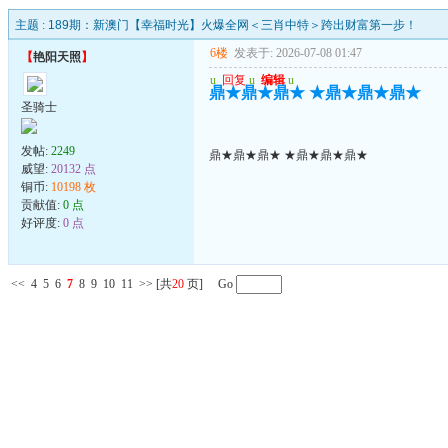
主题 :
189期：新澳门【幸福时光】火爆全网＜三肖中特＞跨出财富第一步！
6楼
发表于: 2026-07-08 01:47
【
艳阳天照
】
u
回复
u
编辑
u
鼎★鼎★鼎★ ★鼎★鼎★鼎★
圣骑士
发帖:
2249
鼎★鼎★鼎★ ★鼎★鼎★鼎★
威望:
20132 点
铜币:
10198 枚
贡献值:
0 点
好评度:
0 点
<<
4
5
6
7
8
9
10
11
>>
[共
20
页] Go