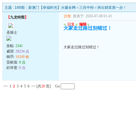
主题 :
189期：新澳门【幸福时光】火爆全网＜三肖中特＞跨出财富第一步！
沙发
发表于: 2026-07-08 01:43
【
九龙特围
】
u
回复
u
编辑
u
大家走过路过别错过！
圣骑士
发帖:
2341
大家走过路过别错过！
威望:
20234 点
铜币:
10249 枚
贡献值:
0 点
好评度:
0 点
<<
1
2
3
4
5
6
>>
[共
20
页] Go