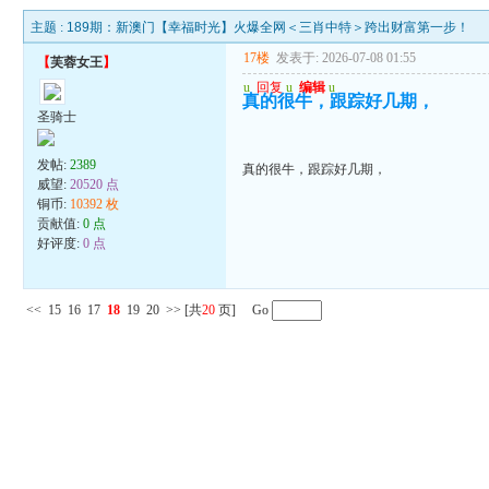
主题 :
189期：新澳门【幸福时光】火爆全网＜三肖中特＞跨出财富第一步！
17楼
发表于: 2026-07-08 01:55
【
芙蓉女王
】
u
回复
u
编辑
u
真的很牛，跟踪好几期，
圣骑士
发帖:
2389
真的很牛，跟踪好几期，
威望:
20520 点
铜币:
10392 枚
贡献值:
0 点
好评度:
0 点
<<
15
16
17
18
19
20
>>
[共
20
页] Go