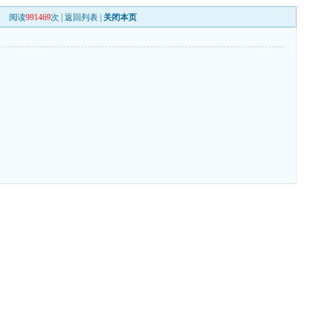
阅读
991469
次 |
返回列表
|
关闭本页