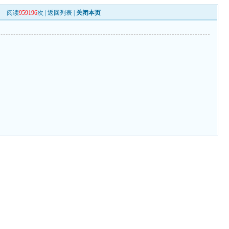
阅读
959196
次 |
返回列表
|
关闭本页