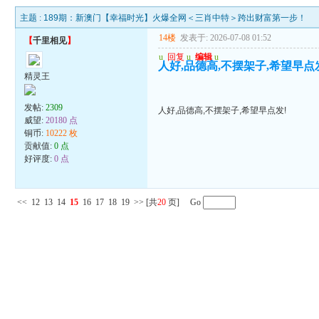
主题 :
189期：新澳门【幸福时光】火爆全网＜三肖中特＞跨出财富第一步！
14楼
发表于: 2026-07-08 01:52
【
千里相见
】
u
回复
u
编辑
u
人好,品德高,不摆架子,希望早点
精灵王
发帖:
2309
人好,品德高,不摆架子,希望早点发!
威望:
20180 点
铜币:
10222 枚
贡献值:
0 点
好评度:
0 点
<<
12
13
14
15
16
17
18
19
>>
[共
20
页] Go