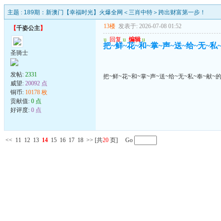
主题 :
189期：新澳门【幸福时光】火爆全网＜三肖中特＞跨出财富第一步！
13楼
发表于: 2026-07-08 01:52
【
千姿公主
】
u
回复
u
编辑
u
把~鲜~花~和~掌~声~送~给~无~私
圣骑士
发帖:
2331
把~鲜~花~和~掌~声~送~给~无~私~奉~献~
威望:
20092 点
铜币:
10178 枚
贡献值:
0 点
好评度:
0 点
<<
11
12
13
14
15
16
17
18
>>
[共
20
页] Go