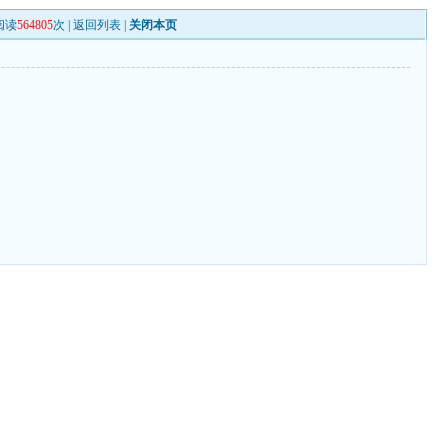
阅读
564805
次 |
返回列表
|
关闭本页