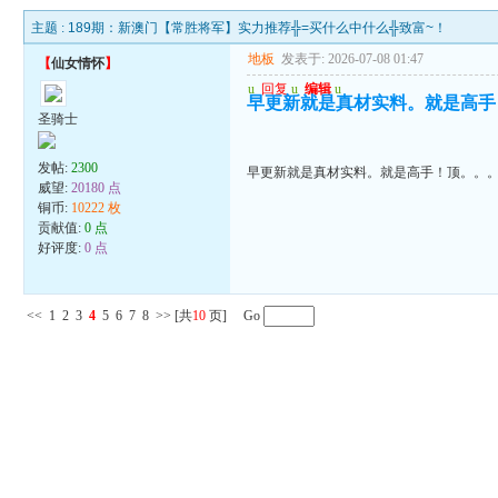
主题 :
189期：新澳门【常胜将军】实力推荐╬=买什么中什么╬致富~！
地板
发表于: 2026-07-08 01:47
【
仙女情怀
】
u
回复
u
编辑
u
早更新就是真材实料。就是高手
圣骑士
发帖:
2300
早更新就是真材实料。就是高手！顶。。
威望:
20180 点
铜币:
10222 枚
贡献值:
0 点
好评度:
0 点
<<
1
2
3
4
5
6
7
8
>>
[共
10
页] Go