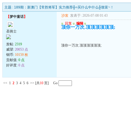
主题 :
189期：新澳门【常胜将军】实力推荐╬=买什么中什么╬致富~！
沙发
发表于: 2026-07-08 01:43
【
梦中童话
】
u
回复
u
编辑
u
顶你一万次.顶顶顶顶顶顶;
圣骑士
发帖:
2319
顶你一万次.顶顶顶顶顶顶;
威望:
20053 点
铜币:
10159 枚
贡献值:
0 点
好评度:
0 点
<<
1
2
3
4
5
6
>>
[共
10
页] Go