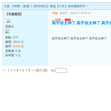
主题 :
189期：新澳门【风华绝代】精选【三肖】保你横财到手！
地板
发表于: 2026-07-08 01:47
【
天使流泪
】
u
回复
u
编辑
u
高手你太神了.高手你太神了.高手
圣骑士
发帖:
2271
高手你太神了.高手你太神了.高手你太神了.
威望:
19936 点
铜币:
10100 枚
贡献值:
0 点
好评度:
0 点
<<
1
2
3
4
5
6
7
8
>>
[共
15
页] Go