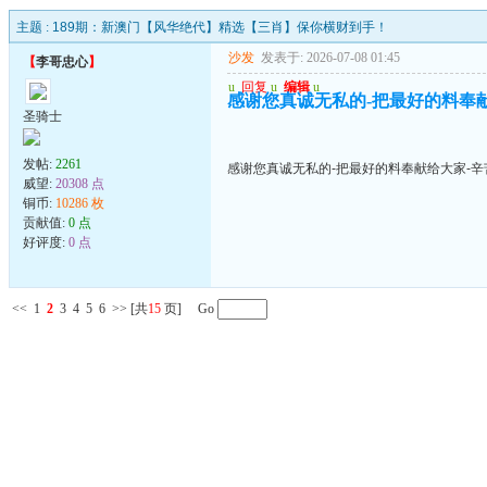
主题 :
189期：新澳门【风华绝代】精选【三肖】保你横财到手！
沙发
发表于: 2026-07-08 01:45
【
李哥忠心
】
u
回复
u
编辑
u
感谢您真诚无私的-把最好的料奉
圣骑士
发帖:
2261
感谢您真诚无私的-把最好的料奉献给大家-辛
威望:
20308 点
铜币:
10286 枚
贡献值:
0 点
好评度:
0 点
<<
1
2
3
4
5
6
>>
[共
15
页] Go