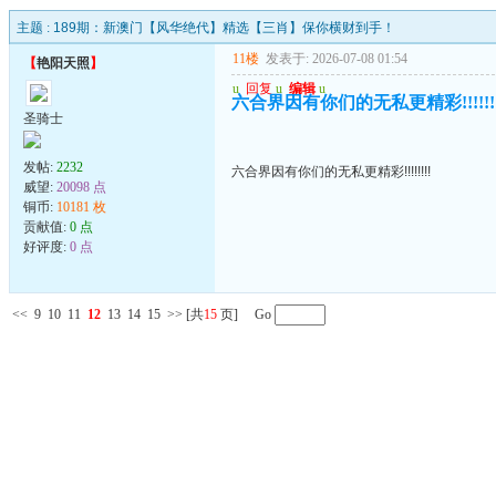
主题 :
189期：新澳门【风华绝代】精选【三肖】保你横财到手！
11楼
发表于: 2026-07-08 01:54
【
艳阳天照
】
u
回复
u
编辑
u
六合界因有你们的无私更精彩!!!!!!!
圣骑士
发帖:
2232
六合界因有你们的无私更精彩!!!!!!!!
威望:
20098 点
铜币:
10181 枚
贡献值:
0 点
好评度:
0 点
<<
9
10
11
12
13
14
15
>>
[共
15
页] Go