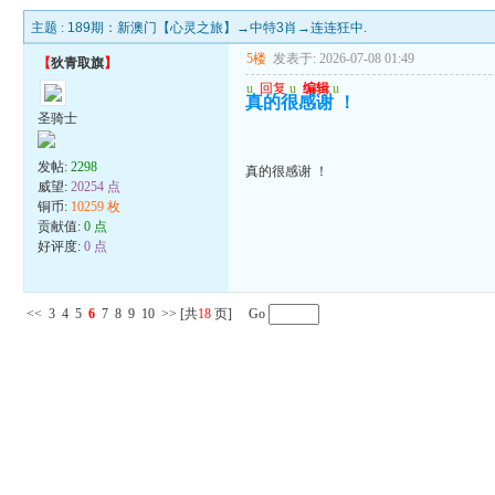
主题 :
189期：新澳门【心灵之旅】→中特3肖→连连狂中.
5楼
发表于: 2026-07-08 01:49
【
狄青取旗
】
u
回复
u
编辑
u
真的很感谢 ！
圣骑士
发帖:
2298
真的很感谢 ！
威望:
20254 点
铜币:
10259 枚
贡献值:
0 点
好评度:
0 点
<<
3
4
5
6
7
8
9
10
>>
[共
18
页] Go