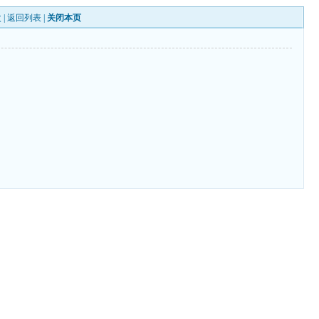
 |
返回列表
|
关闭本页