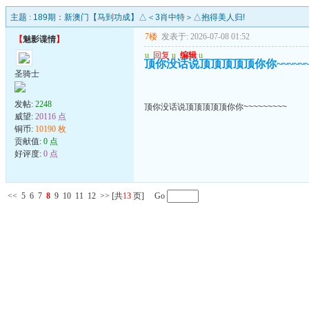
主题 :
189期：新澳门【马到功成】△＜3肖中特＞△抱得美人归!
7楼
发表于: 2026-07-08 01:52
【
魅影谍情
】
u
回复
u
编辑
u
顶你没话说顶顶顶顶顶你你~~~~~~~
圣骑士
发帖:
2248
顶你没话说顶顶顶顶顶你你~~~~~~~~~
威望:
20116 点
铜币:
10190 枚
贡献值:
0 点
好评度:
0 点
<<
5
6
7
8
9
10
11
12
>>
[共
13
页] Go