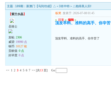
主题 :
189期：新澳门【马到功成】△＜3肖中特＞△抱得美人归!
板凳
发表于: 2026-07-08 01:45
【
紫兰水晶
】
u
回复
u
编辑
u
顶发早料、准料的高手、你辛苦
圣骑士
发帖:
2306
顶发早料、准料的高手、你辛苦了
威望:
19990 点
铜币:
10127 枚
贡献值:
0 点
好评度:
0 点
<<
1
2
3
4
5
6
7
>>
[共
13
页] Go