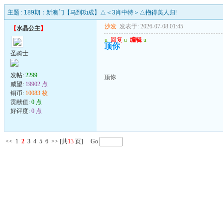
主题 :
189期：新澳门【马到功成】△＜3肖中特＞△抱得美人归!
沙发
发表于: 2026-07-08 01:45
【
水晶公主
】
u
回复
u
编辑
u
顶你
圣骑士
发帖:
2299
顶你
威望:
19902 点
铜币:
10083 枚
贡献值:
0 点
好评度:
0 点
<<
1
2
3
4
5
6
>>
[共
13
页] Go