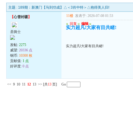
主题 :
189期：新澳门【马到功成】△＜3肖中特＞△抱得美人归!
11楼
发表于: 2026-07-08 01:53
【
心雪封疆
】
u
回复
u
编辑
u
实力超凡!大家有目共睹!
圣骑士
发帖:
2275
实力超凡!大家有目共睹!
威望:
20336 点
铜币:
10300 枚
贡献值:
1 点
好评度:
0 点
<<
9
10
11
12
13
>>
[共
13
页] Go