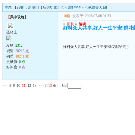
主题 :
189期：新澳门【马到功成】△＜3肖中特＞△抱得美人归!
10楼
发表于: 2026-07-08 01:53
【
风中玫瑰
】
u
回复
u
编辑
u
好料众人共享,好人一生平安!鲜花
圣骑士
发帖:
2312
好料众人共享,好人一生平安!鲜花献给高手
威望:
20218 点
铜币:
10241 枚
贡献值:
0 点
好评度:
0 点
<<
8
9
10
11
12
13
>>
[共
13
页] Go