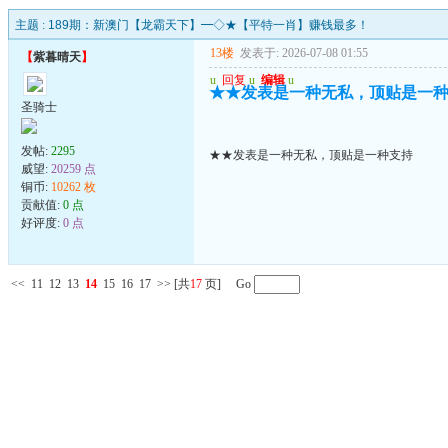
主题 :
189期：新澳门【龙霸天下】━◇★【平特一肖】赚钱最多！
13楼
发表于: 2026-07-08 01:55
【
紫暮晴天
】
u
回复
u
编辑
u
★★发表是一种无私，顶贴是一
圣骑士
发帖:
2295
★★发表是一种无私，顶贴是一种支持
威望:
20259 点
铜币:
10262 枚
贡献值:
0 点
好评度:
0 点
<<
11
12
13
14
15
16
17
>>
[共
17
页] Go