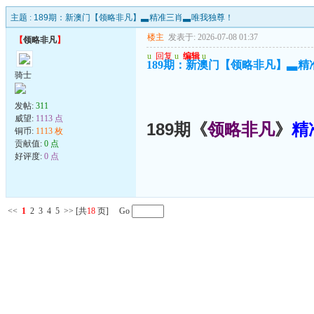
主题 :
189期：新澳门【领略非凡】▃精准三肖▃唯我独尊！
楼主
发表于: 2026-07-08 01:37
【
领略非凡
】
u
回复
u
编辑
u
189期：新澳门【领略非凡】▃
骑士
发帖:
311
威望:
1113 点
189期《
领略非凡
》
精
铜币:
1113 枚
贡献值:
0 点
好评度:
0 点
<<
1
2
3
4
5
>>
[共
18
页] Go