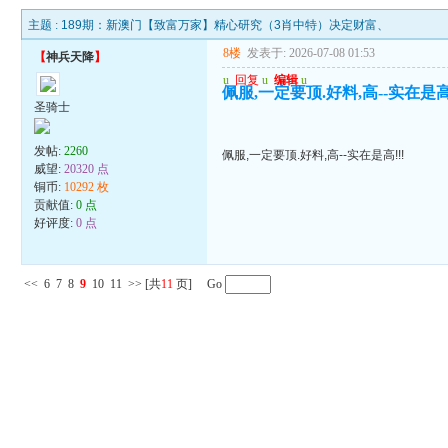
主题 :
189期：新澳门【致富万家】精心研究（3肖中特）决定财富、
8楼
发表于: 2026-07-08 01:53
【
神兵天降
】
u
回复
u
编辑
u
佩服,一定要顶.好料,高--实在是高!
圣骑士
发帖:
2260
佩服,一定要顶.好料,高--实在是高!!!
威望:
20320 点
铜币:
10292 枚
贡献值:
0 点
好评度:
0 点
<<
6
7
8
9
10
11
>>
[共
11
页] Go