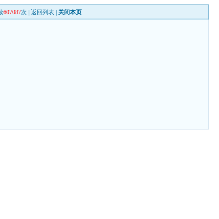
读
607087
次 |
返回列表
|
关闭本页