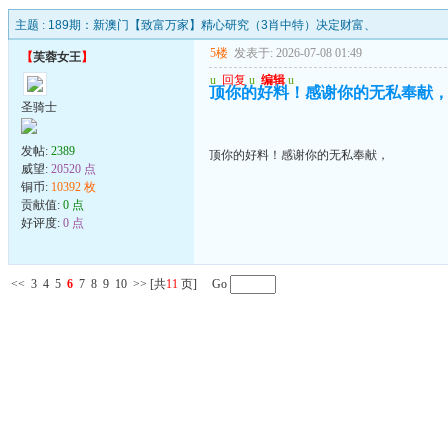
主题 :
189期：新澳门【致富万家】精心研究（3肖中特）决定财富、
5楼
发表于: 2026-07-08 01:49
【
芙蓉女王
】
u
回复
u
编辑
u
顶你的好料！感谢你的无私奉献
圣骑士
发帖:
2389
顶你的好料！感谢你的无私奉献，
威望:
20520 点
铜币:
10392 枚
贡献值:
0 点
好评度:
0 点
<<
3
4
5
6
7
8
9
10
>>
[共
11
页] Go