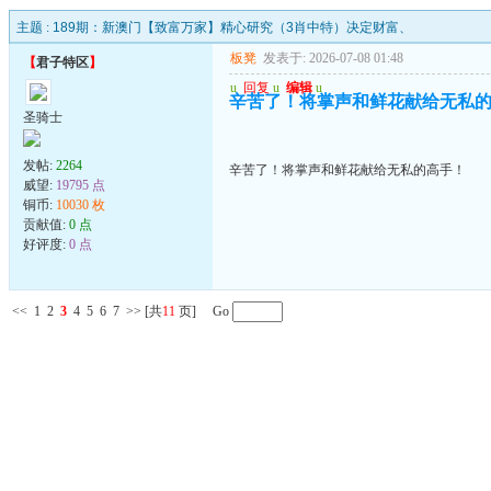
主题 :
189期：新澳门【致富万家】精心研究（3肖中特）决定财富、
板凳
发表于: 2026-07-08 01:48
【
君子特区
】
u
回复
u
编辑
u
辛苦了！将掌声和鲜花献给无私
圣骑士
发帖:
2264
辛苦了！将掌声和鲜花献给无私的高手！
威望:
19795 点
铜币:
10030 枚
贡献值:
0 点
好评度:
0 点
<<
1
2
3
4
5
6
7
>>
[共
11
页] Go