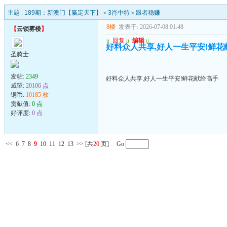
主题 :
189期：新澳门【赢定天下】＜3肖中特＞跟者稳赚
8楼
发表于: 2026-07-08 01:48
【
云锁雾楼
】
u
回复
u
编辑
u
好料众人共享,好人一生平安!鲜花
圣骑士
发帖:
2349
好料众人共享,好人一生平安!鲜花献给高手
威望:
20106 点
铜币:
10185 枚
贡献值:
0 点
好评度:
0 点
<<
6
7
8
9
10
11
12
13
>>
[共
20
页] Go