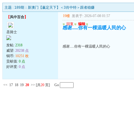
主题 :
189期：新澳门【赢定天下】＜3肖中特＞跟者稳赚
19楼
发表于: 2026-07-08 01:57
【
风中百合
】
u
回复
u
编辑
u
感谢.....你有一棵温暖人民的心
圣骑士
发帖:
2318
感谢.....你有一棵温暖人民的心
威望:
20238 点
铜币:
10251 枚
贡献值:
0 点
好评度:
0 点
<<
17
18
19
20
>>
[共
20
页] Go