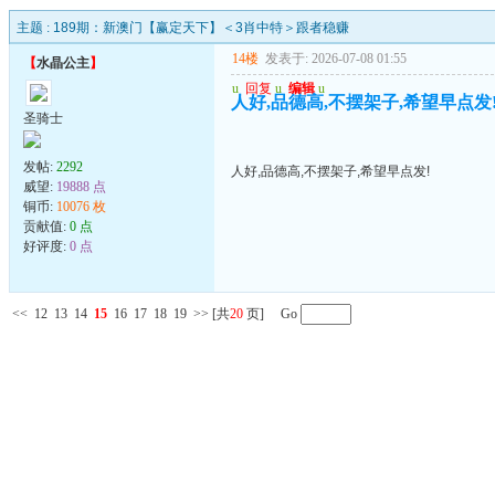
主题 :
189期：新澳门【赢定天下】＜3肖中特＞跟者稳赚
14楼
发表于: 2026-07-08 01:55
【
水晶公主
】
u
回复
u
编辑
u
人好,品德高,不摆架子,希望早点发
圣骑士
发帖:
2292
人好,品德高,不摆架子,希望早点发!
威望:
19888 点
铜币:
10076 枚
贡献值:
0 点
好评度:
0 点
<<
12
13
14
15
16
17
18
19
>>
[共
20
页] Go