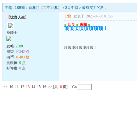
主题 :
189期：新澳门【百年经典】＜3肖中特＞最有实力的料，
12楼
发表于: 2026-07-08 01:55
【
忧喜人生
】
u
回复
u
编辑
u
顶顶顶顶顶顶顶顶！
圣骑士
发帖:
2389
顶顶顶顶顶顶顶顶！
威望:
20542 点
铜币:
10403 枚
贡献值:
0 点
好评度:
0 点
<<
10
11
12
13
14
15
16
>>
[共
16
页] Go