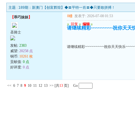
主题 :
189期：新澳门【创富辉煌】◆〓平特一肖〓◆只要敢拼搏！
8楼
发表于: 2026-07-08 01:53
【
乖巧妹妹
】
u
回复
u
编辑
u
请继续精彩~~~~~~~~~祝你天天快乐
圣骑士
发帖:
2383
请继续精彩~~~~~~~~~祝你天天快乐~~~~~
威望:
20258 点
铜币:
10261 枚
贡献值:
0 点
好评度:
0 点
<<
6
7
8
9
10
11
12
13
>>
[共
13
页] Go