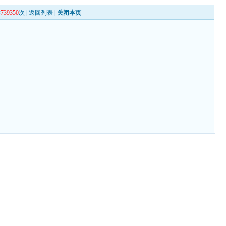
读
739350
次 |
返回列表
|
关闭本页