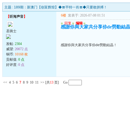
主题 :
189期：新澳门【创富辉煌】◆〓平特一肖〓◆只要敢拼搏！
6楼
发表于: 2026-07-08 01:51
【
听海声音
】
u
回复
u
编辑
u
感謝伱與大家共分享伱de勞動結
圣骑士
发帖:
2304
感謝伱與大家共分享伱de勞動結晶！
威望:
20072 点
铜币:
10168 枚
贡献值:
0 点
好评度:
0 点
<<
4
5
6
7
8
9
10
11
>>
[共
13
页] Go