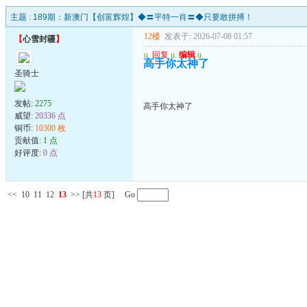
主题 :
189期：新澳门【创富辉煌】◆〓平特一肖〓◆只要敢拼搏！
12楼
发表于: 2026-07-08 01:57
【
心雪封疆
】
u
回复
u
编辑
u
高手你太神了
圣骑士
发帖:
2275
高手你太神了
威望:
20336 点
铜币:
10300 枚
贡献值:
1 点
好评度:
0 点
<<
10
11
12
13
>>
[共
13
页] Go