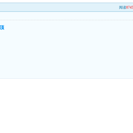
阅读
874
顶