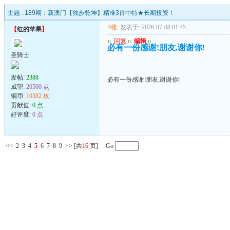
主题 :
189期：新澳门【独步乾坤】精准3肖中特★长期投资！
4楼
发表于: 2026-07-08 01:45
【
红的苹果
】
u
回复
u
编辑
u
必有一份感谢!朋友,谢谢你!
圣骑士
发帖:
2388
必有一份感谢!朋友,谢谢你!
威望:
20500 点
铜币:
10382 枚
贡献值:
0 点
好评度:
0 点
<<
2
3
4
5
6
7
8
9
>>
[共
16
页] Go