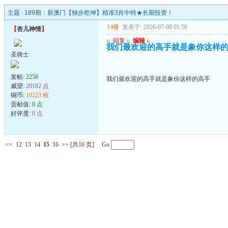
主题 :
189期：新澳门【独步乾坤】精准3肖中特★长期投资！
14楼
发表于: 2026-07-08 01:56
【
杏儿神情
】
u
回复
u
编辑
u
我们最欢迎的高手就是象你这样
圣骑士
发帖:
2258
我们最欢迎的高手就是象你这样的高手
威望:
20182 点
铜币:
10223 枚
贡献值:
0 点
好评度:
0 点
<<
12
13
14
15
16
>>
[共
16
页] Go