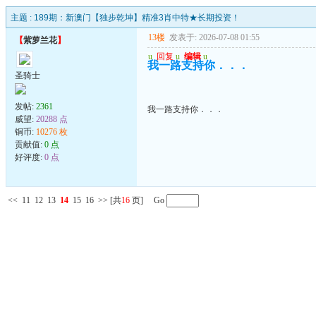
主题 :
189期：新澳门【独步乾坤】精准3肖中特★长期投资！
13楼
发表于: 2026-07-08 01:55
【
紫萝兰花
】
u
回复
u
编辑
u
我一路支持你．．．
圣骑士
发帖:
2361
我一路支持你．．．
威望:
20288 点
铜币:
10276 枚
贡献值:
0 点
好评度:
0 点
<<
11
12
13
14
15
16
>>
[共
16
页] Go