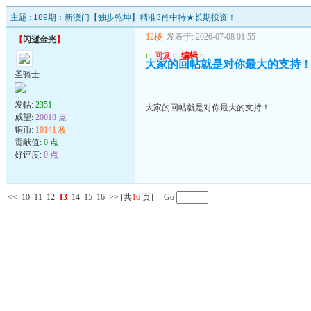
主题 :
189期：新澳门【独步乾坤】精准3肖中特★长期投资！
12楼
发表于: 2026-07-08 01:55
【
闪逝金光
】
u
回复
u
编辑
u
大家的回帖就是对你最大的支持
圣骑士
发帖:
2351
大家的回帖就是对你最大的支持！
威望:
20018 点
铜币:
10141 枚
贡献值:
0 点
好评度:
0 点
<<
10
11
12
13
14
15
16
>>
[共
16
页] Go