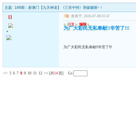
主题 :
189期：新澳门【九天神龙】《三肖中特》突破极限~！
7楼
发表于: 2026-07-08 01:47
【
】
u
回复
u
编辑
u
为广大彩民无私奉献!!辛苦了!!!
*
为广大彩民无私奉献!!辛苦了!!!
<<
5
6
7
8
9
10
11
12
>>
[共
14
页] Go