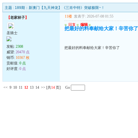
主题 :
189期：新澳门【九天神龙】《三肖中特》突破极限~！
11楼
发表于: 2026-07-08 01:55
【
老家林子
】
u
回复
u
编辑
u
把最好的料奉献给大家！辛苦你
圣骑士
发帖:
2308
把最好的料奉献给大家！辛苦你了
威望:
20470 点
铜币:
10367 枚
贡献值:
0 点
好评度:
0 点
<<
9
10
11
12
13
14
>>
[共
14
页] Go