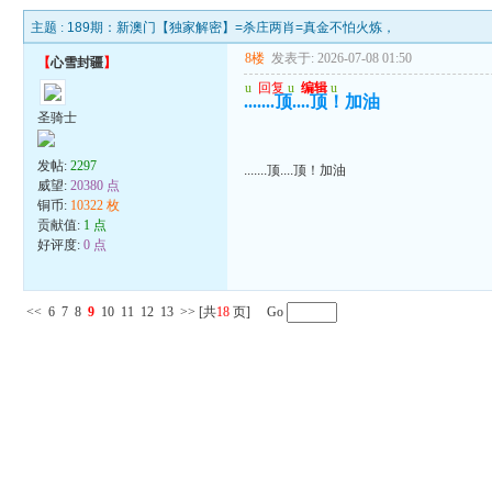
主题 :
189期：新澳门【独家解密】=杀庄两肖=真金不怕火炼，
8楼
发表于: 2026-07-08 01:50
【
心雪封疆
】
u
回复
u
编辑
u
.......顶....顶！加油
圣骑士
发帖:
2297
.......顶....顶！加油
威望:
20380 点
铜币:
10322 枚
贡献值:
1 点
好评度:
0 点
<<
6
7
8
9
10
11
12
13
>>
[共
18
页] Go