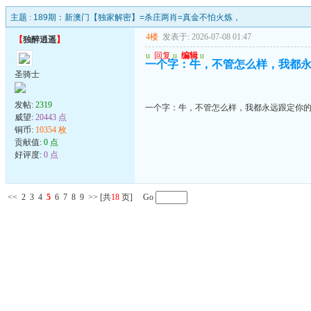
主题 :
189期：新澳门【独家解密】=杀庄两肖=真金不怕火炼，
4楼
发表于: 2026-07-08 01:47
【
独醉逍遥
】
u
回复
u
编辑
u
一个字：牛，不管怎么样，我都
圣骑士
发帖:
2319
一个字：牛，不管怎么样，我都永远跟定你
威望:
20443 点
铜币:
10354 枚
贡献值:
0 点
好评度:
0 点
<<
2
3
4
5
6
7
8
9
>>
[共
18
页] Go