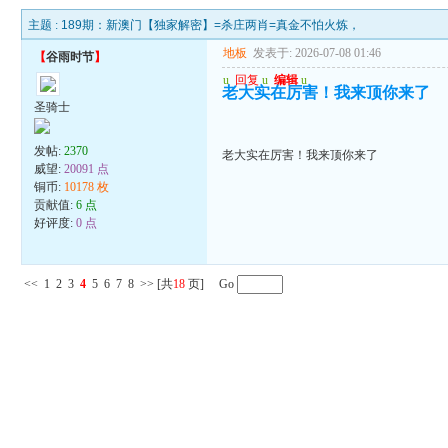
主题 :
189期：新澳门【独家解密】=杀庄两肖=真金不怕火炼，
地板
发表于: 2026-07-08 01:46
【
谷雨时节
】
u
回复
u
编辑
u
老大实在厉害！我来顶你来了
圣骑士
发帖:
2370
老大实在厉害！我来顶你来了
威望:
20091 点
铜币:
10178 枚
贡献值:
6 点
好评度:
0 点
<<
1
2
3
4
5
6
7
8
>>
[共
18
页] Go