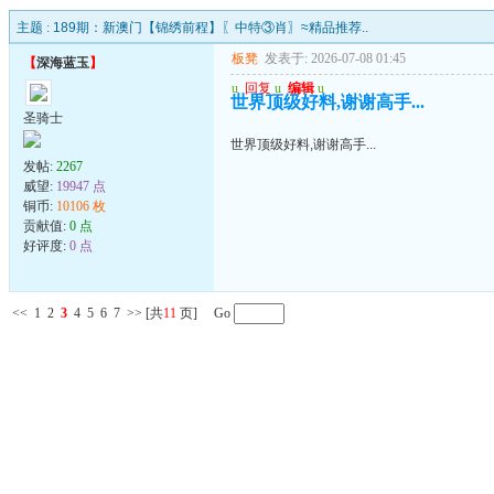
主题 :
189期：新澳门【锦绣前程】〖中特③肖〗≈精品推荐..
板凳
发表于: 2026-07-08 01:45
【
深海蓝玉
】
u
回复
u
编辑
u
世界顶级好料,谢谢高手...
圣骑士
世界顶级好料,谢谢高手...
发帖:
2267
威望:
19947 点
铜币:
10106 枚
贡献值:
0 点
好评度:
0 点
<<
1
2
3
4
5
6
7
>>
[共
11
页] Go