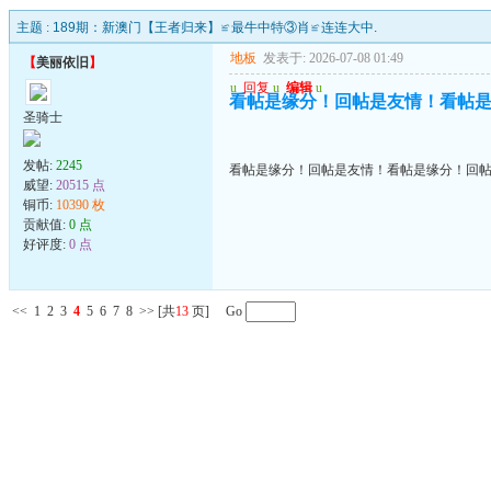
主题 :
189期：新澳门【王者归来】≌最牛中特③肖≌连连大中.
地板
发表于: 2026-07-08 01:49
【
美丽依旧
】
u
回复
u
编辑
u
看帖是缘分！回帖是友情！看帖
圣骑士
发帖:
2245
看帖是缘分！回帖是友情！看帖是缘分！回
威望:
20515 点
铜币:
10390 枚
贡献值:
0 点
好评度:
0 点
<<
1
2
3
4
5
6
7
8
>>
[共
13
页] Go