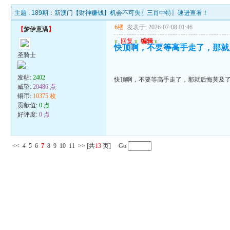
主题 :
189期：新澳门【财神赚钱】机会不可失〖三肖中特〗速进查看！
6楼
发表于: 2026-07-08 01:46
【
梦伊意满
】
u
回复
u
编辑
u
快顶啊，不要等高手走了，那就
圣骑士
发帖:
2402
快顶啊，不要等高手走了，那就后悔莫及
威望:
20486 点
铜币:
10375 枚
贡献值:
0 点
好评度:
0 点
<<
4
5
6
7
8
9
10
11
>>
[共
13
页] Go