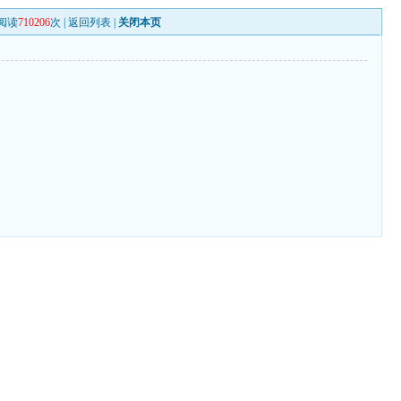
阅读
710206
次 |
返回列表
|
关闭本页