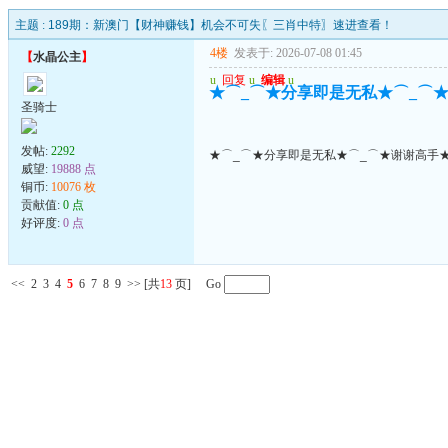
主题 :
189期：新澳门【财神赚钱】机会不可失〖三肖中特〗速进查看！
4楼
发表于: 2026-07-08 01:45
【
水晶公主
】
u
回复
u
编辑
u
★⌒_⌒★分享即是无私★⌒_⌒★
圣骑士
发帖:
2292
★⌒_⌒★分享即是无私★⌒_⌒★谢谢高手★
威望:
19888 点
铜币:
10076 枚
贡献值:
0 点
好评度:
0 点
<<
2
3
4
5
6
7
8
9
>>
[共
13
页] Go