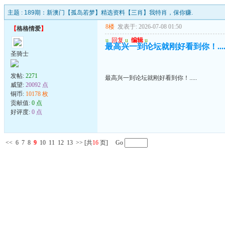
主题 :
189期：新澳门【孤岛若梦】精选资料【三肖】我特肖，保你赚.
8楼
发表于: 2026-07-08 01:50
【
格格情爱
】
u
回复
u
编辑
u
最高兴一到论坛就刚好看到你！....
圣骑士
发帖:
2271
最高兴一到论坛就刚好看到你！.....
威望:
20092 点
铜币:
10178 枚
贡献值:
0 点
好评度:
0 点
<<
6
7
8
9
10
11
12
13
>>
[共
16
页] Go