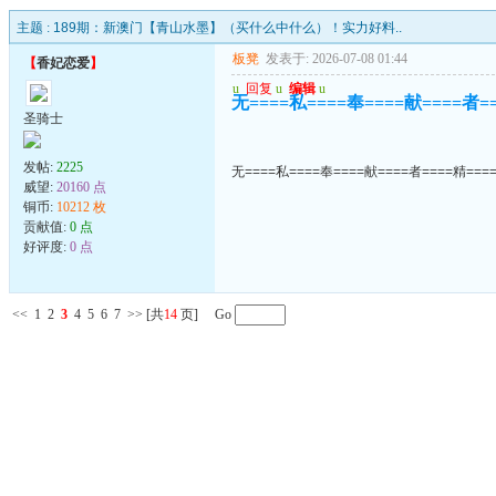
主题 :
189期：新澳门【青山水墨】（买什么中什么）！实力好料..
板凳
发表于: 2026-07-08 01:44
【
香妃恋爱
】
u
回复
u
编辑
u
无====私====奉====献====者=
圣骑士
发帖:
2225
无====私====奉====献====者====精===
威望:
20160 点
铜币:
10212 枚
贡献值:
0 点
好评度:
0 点
<<
1
2
3
4
5
6
7
>>
[共
14
页] Go