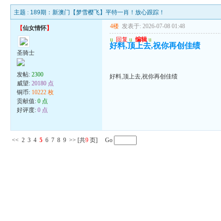
主题 :
189期：新澳门【梦雪樱飞】平特一肖！放心跟踪！
4楼
发表于: 2026-07-08 01:48
【
仙女情怀
】
u
回复
u
编辑
u
好料,顶上去,祝你再创佳绩
圣骑士
发帖:
2300
好料,顶上去,祝你再创佳绩
威望:
20180 点
铜币:
10222 枚
贡献值:
0 点
好评度:
0 点
<<
2
3
4
5
6
7
8
9
>>
[共
9
页] Go