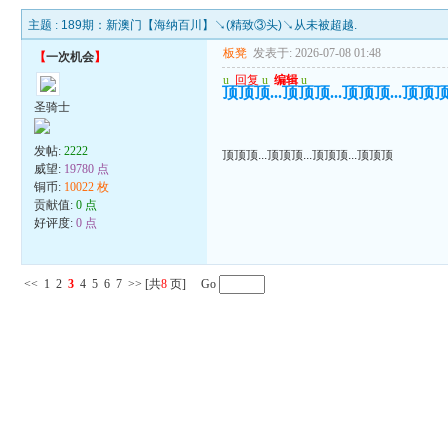
主题 :
189期：新澳门【海纳百川】↘(精致③头)↘从未被超越.
板凳
发表于: 2026-07-08 01:48
【
一次机会
】
u
回复
u
编辑
u
顶顶顶...顶顶顶...顶顶顶...顶顶
圣骑士
发帖:
2222
顶顶顶...顶顶顶...顶顶顶...顶顶顶
威望:
19780 点
铜币:
10022 枚
贡献值:
0 点
好评度:
0 点
<<
1
2
3
4
5
6
7
>>
[共
8
页] Go