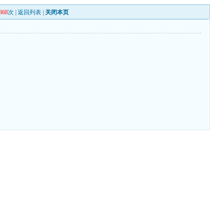
868
次 |
返回列表
|
关闭本页