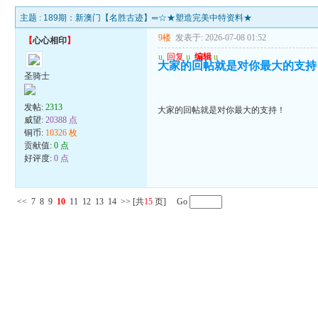
主题 :
189期：新澳门【名胜古迹】═☆★塑造完美中特资料★
9楼
发表于: 2026-07-08 01:52
【
心心相印
】
u
回复
u
编辑
u
大家的回帖就是对你最大的支持
圣骑士
发帖:
2313
大家的回帖就是对你最大的支持！
威望:
20388 点
铜币:
10326 枚
贡献值:
0 点
好评度:
0 点
<<
7
8
9
10
11
12
13
14
>>
[共
15
页] Go