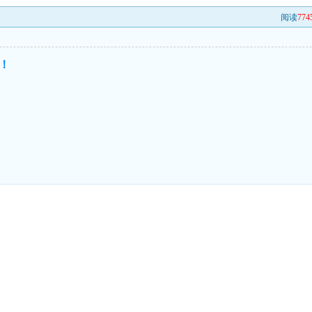
阅读
774
！